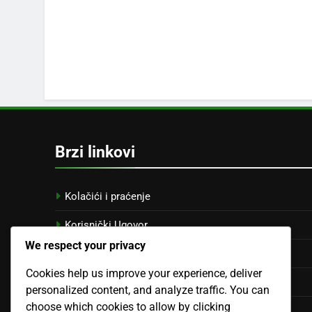
Brzi linkovi
Kolačići i praćenje
Korisnički Ugovor
We respect your privacy
O nama
Cookies help us improve your experience, deliver
Kontaktirajte nas
personalized content, and analyze traffic. You can
choose which cookies to allow by clicking
Politika privatnosti