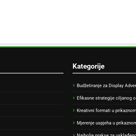
Kategorije
Budžetiranje za Display Adver
Efikasne strategije ciljanog 
Kreativni formati u prikazno
Mjerenje uspjeha u prikazno
Najbolje prakse za usklađen