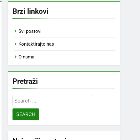
Brzi linkovi
Svi postovi
Kontaktirajte nas
O nama
Pretraži
Search
for: