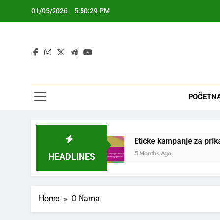
Skip
01/05/2026
5:50:30 PM
to
content
POČETNA
enje i Varijante
Etičke kampanje za prikazivan
5 Months Ago
HEADLINES
Home
O Nama