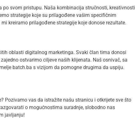
ja po svom pristupu. Naša kombinacija stručnosti, kreativnosti
emo strategije koje su prilagođene vašim specifičnim
i kreiramo prilagođene strategije koje donose rezultate.
čitih oblasti digitalnog marketinga. Svaki član tima donosi
zajedno ostvarimo ciljeve naših klijenata. Naš osnivač, sa
temelje batch.ba s vizijom da pomogne drugima da uspiju.
e? Pozivamo vas da istražite našu stranicu i otkrijete sve što
te razgovarati o mogućnostima suradnje, slobodno nas
 javljanju!