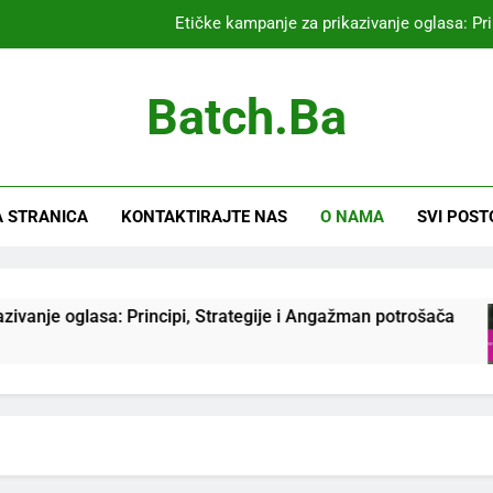
Sigurnost Branda u Prikaznom Oglašavanj
Video oglasi: E
Batch.ba
A/B Testir
Etičke kampanje za prikazivanje oglasa: Pr
 STRANICA
KONTAKTIRAJTE NAS
O NAMA
SVI POST
Sigurnost Branda u Prikaznom Oglašavanj
je oglasa: Principi, Strategije i Angažman potrošača