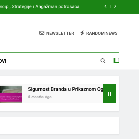
u: Rizici, Strategije i Najbolje Prakse
fikasnost, angažman i stope konverzije
NEWSLETTER
RANDOM NEWS
anje: Postavljanje, Mjerenje i Varijante
incipi, Strategije i Angažman potrošača
OVI
u: Rizici, Strategije i Najbolje Prakse
Sigurnost Branda u Prikaznom Oglašavanju: Rizici, Strat
5 Months Ago