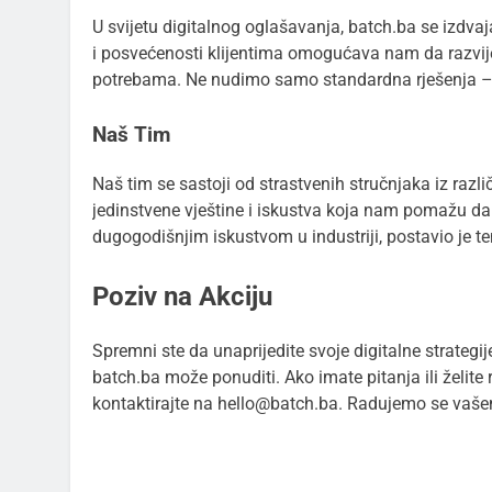
U svijetu digitalnog oglašavanja, batch.ba se izdva
i posvećenosti klijentima omogućava nam da razvij
potrebama. Ne nudimo samo standardna rješenja – m
Naš Tim
Naš tim se sastoji od strastvenih stručnjaka iz razli
jedinstvene vještine i iskustva koja nam pomažu da 
dugogodišnjim iskustvom u industriji, postavio je 
Poziv na Akciju
Spremni ste da unaprijedite svoje digitalne strategij
batch.ba može ponuditi. Ako imate pitanja ili želi
kontaktirajte na
hello@batch.ba
. Radujemo se vašem