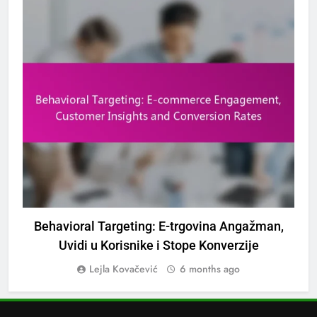
EFIKASNE STRATEGIJE CILJANOG OGLAŠAVANJA PRIKAZA
Behavioral Targeting: E-trgovina Angažman,
R
Uvidi u Korisnike i Stope Konverzije
Lejla Kovačević
6 months ago