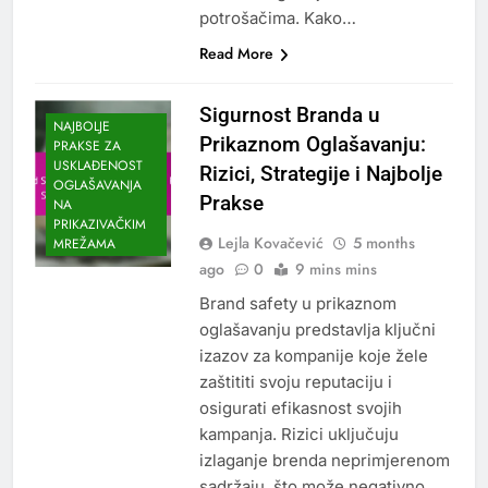
potrošačima. Kako…
Read More
Sigurnost Branda u
NAJBOLJE
Prikaznom Oglašavanju:
PRAKSE ZA
USKLAĐENOST
Rizici, Strategije i Najbolje
OGLAŠAVANJA
Prakse
NA
PRIKAZIVAČKIM
Lejla Kovačević
5 months
MREŽAMA
ago
0
9 mins mins
Brand safety u prikaznom
oglašavanju predstavlja ključni
izazov za kompanije koje žele
zaštititi svoju reputaciju i
osigurati efikasnost svojih
kampanja. Rizici uključuju
izlaganje brenda neprimjerenom
sadržaju, što može negativno