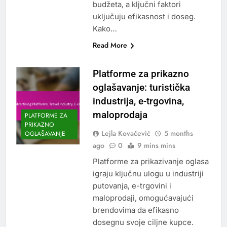
budžeta, a ključni faktori
uključuju efikasnost i doseg.
Kako…
Read More
Platforme za prikazno
oglašavanje: turistička
industrija, e-trgovina,
maloprodaja
PLATFORME ZA
PRIKAZNO
Lejla Kovačević
5 months
OGLAŠAVANJE
ago
0
9 mins mins
Platforme za prikazivanje oglasa
igraju ključnu ulogu u industriji
putovanja, e-trgovini i
maloprodaji, omogućavajući
brendovima da efikasno
dosegnu svoje ciljne kupce.