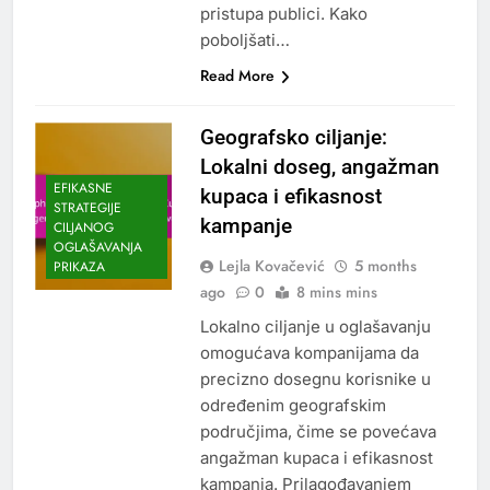
pristupa publici. Kako
poboljšati…
Read More
Geografsko ciljanje:
Lokalni doseg, angažman
EFIKASNE
kupaca i efikasnost
STRATEGIJE
kampanje
CILJANOG
OGLAŠAVANJA
Lejla Kovačević
5 months
PRIKAZA
ago
0
8 mins mins
Lokalno ciljanje u oglašavanju
omogućava kompanijama da
precizno dosegnu korisnike u
određenim geografskim
područjima, čime se povećava
angažman kupaca i efikasnost
kampanja. Prilagođavanjem