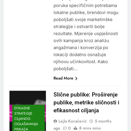
poruka specifičnim potrebama
lokalne publike, brendovi mogu
poboljšati svoje marketinške
strategije i ostvariti bolje
rezultate. Mjerenje uspješnosti
ovih kampanja kroz analizu
angažmana i konverzija po
lokaciji dodatno osnažuje
njihovu učinkovitost. Kako
poboljšati…
Read More
Slične publike: Proširenje
publike, metrike sličnosti i
EFIKASNE
efikasnost ciljanja
STRATEGIJE
CILJANOG
Lejla Kovačević
5 months
OGLAŠAVANJA
ago
0
8 mins mins
PRIKAZA