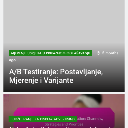
NAJBOLJE PRAKSE ZA USKLAĐENOST OGLAŠAVANJA NA
PRIKAZIVAČKIM MREŽAMA
5 months ago
Etičke kampanje za
prikazivanje oglasa: Principi,
Strategije i Angažman
potrošača
BUDŽETIRANJE ZA DISPLAY ADVERTISING