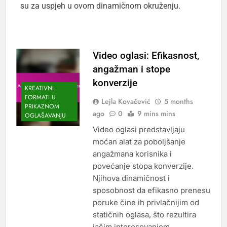
su za uspjeh u ovom dinamičnom okruženju.
Video oglasi: Efikasnost,
angažman i stope
konverzije
KREATIVNI
FORMATI U
Lejla Kovačević
5 months
PRIKAZNOM
ago
0
9 mins mins
OGLAŠAVANJU
Video oglasi predstavljaju
moćan alat za poboljšanje
angažmana korisnika i
povećanje stopa konverzije.
Njihova dinamičnost i
sposobnost da efikasno prenesu
poruke čine ih privlačnijim od
statičnih oglasa, što rezultira
jačim interesovanjem