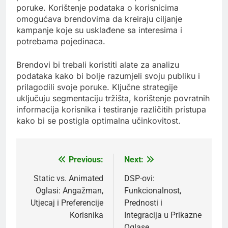
poruke. Korištenje podataka o korisnicima
omogućava brendovima da kreiraju ciljanje
kampanje koje su usklađene sa interesima i
potrebama pojedinaca.
Brendovi bi trebali koristiti alate za analizu
podataka kako bi bolje razumjeli svoju publiku i
prilagodili svoje poruke. Ključne strategije
uključuju segmentaciju tržišta, korištenje povratnih
informacija korisnika i testiranje različitih pristupa
kako bi se postigla optimalna učinkovitost.
Previous:
Next:
Post
navigation
Static vs. Animated
DSP-ovi:
Oglasi: Angažman,
Funkcionalnost,
Utjecaj i Preferencije
Prednosti i
Korisnika
Integracija u Prikazne
Oglase