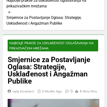
Najbolje prakse za usklađenost oglašavanja na
prikazivačkim mrežama
Smjernice za Postavljanje Oglasa: Strategije,
Usklađenost i Angažman Publike
NAJBOLJE PRAKSE ZA USKLAĐENOST OGLAŠAVANJA NA
PRIKAZIVAČKIM MREŽAMA
Smjernice za Postavljanje
Oglasa: Strategije,
Usklađenost i Angažman
Publike
0
Lejla Kovačević
5 Months Ago
8 Mins Mins