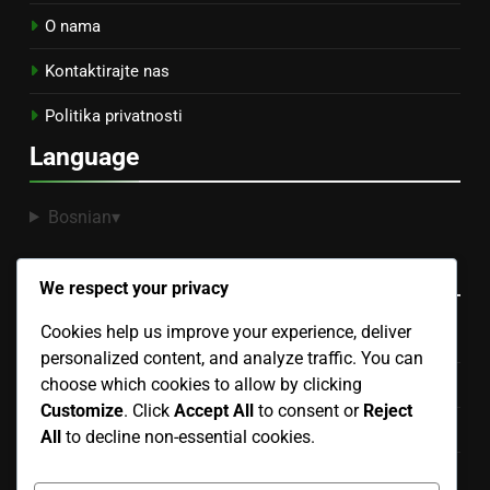
O nama
Kontaktirajte nas
Politika privatnosti
Language
Bosnian
▾
Kategorije
We respect your privacy
Cookies help us improve your experience, deliver
Budžetiranje za Display Advertising
personalized content, and analyze traffic. You can
choose which cookies to allow by clicking
Efikasne strategije ciljanog oglašavanja prikaza
Customize
. Click
Accept All
to consent or
Reject
Kreativni formati u prikaznom oglašavanju
All
to decline non-essential cookies.
Mjerenje uspjeha u prikaznom oglašavanju