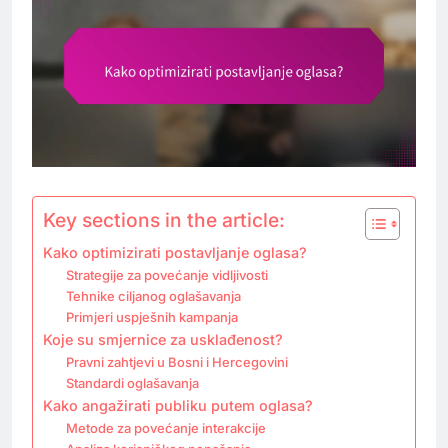
Key sections in the article:
Kako optimizirati postavljanje oglasa?
Strategije za povećanje vidljivosti
Tehnike ciljanog oglašavanja
Primjeri uspješnih kampanja
Koje su smjernice za usklađenost?
Pravni zahtjevi u Bosni i Hercegovini
Standardi oglašavanja
Kako angažirati publiku putem oglasa?
Metode za povećanje interakcije