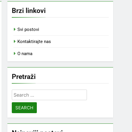
Brzi linkovi
Svi postovi
Kontaktirajte nas
O nama
Pretraži
Search
for: