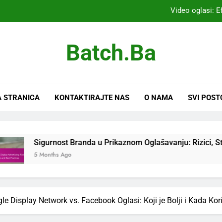
Video oglasi: E
A/B Testir
Batch.ba
Etičke kampanje za prikazivanje oglasa: Pr
Sigurnost Branda u Prikaznom Oglašavanj
 STRANICA
KONTAKTIRAJTE NAS
O NAMA
SVI POST
Video oglasi: E
A/B Testir
Etičke kampanje za prikazivanje oglasa: Pr
st Branda u Prikaznom Oglašavanju: Rizici, Strategije i Najbol
 Ago
Sigurnost Branda u Prikaznom Oglašavanj
le Display Network vs. Facebook Oglasi: Koji je Bolji i Kada Koris