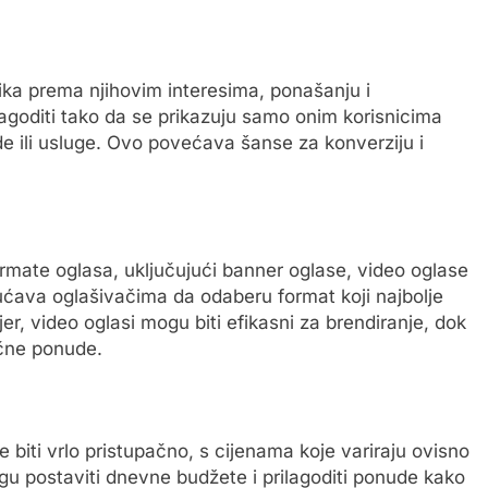
ka prema njihovim interesima, ponašanju i
goditi tako da se prikazuju samo onim korisnicima
ode ili usluge. Ovo povećava šanse za konverziju i
rmate oglasa, uključujući banner oglase, video oglase
ućava oglašivačima da odaberu format koji najbolje
jer, video oglasi mogu biti efikasni za brendiranje, dok
ične ponude.
iti vrlo pristupačno, s cijenama koje variraju ovisno
mogu postaviti dnevne budžete i prilagoditi ponude kako