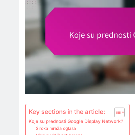
Key sections in the article:
Koje su prednosti Google Display Network?
Široka mreža oglasa