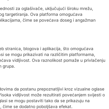
dnosti za oglašivače, uključujući široku mrežu,
nog targetiranja. Ova platforma omogućava
aplikacijama, čime se povećava doseg i angažman
b stranica, blogova i aplikacija, što omogućava
si se mogu prikazivati na različitim platformama,
ećava vidljivost. Ova raznolikost pomaže u privlačenju
h grupa.
ima da postanu prepoznatljivi kroz vizualne oglase
isoka vidljivost može rezultirati povećanjem svijesti o
glasi se mogu postaviti tako da se prikazuju na
e, čime se dodatno poboljšava efekat.