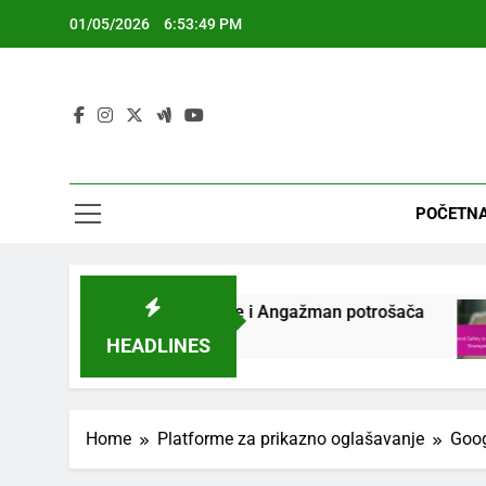
Skip
01/05/2026
6:53:50 PM
to
content
POČETNA
ncipi, Strategije i Angažman potrošača
Sigurno
5 Months
HEADLINES
Home
Platforme za prikazno oglašavanje
Goog