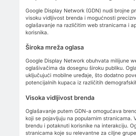
Google Display Network (GDN) nudi brojne pre
visoku vidljivost brenda i mogućnosti preciz
oglašavanje na različitim web stranicama i 
korisnika.
Široka mreža oglasa
Google Display Network obuhvata milijune we
oglašivačima da dosegnu široku publiku. Ogla
uključujući mobilne uređaje, što dodatno pov
potencijalnih kupaca iz različitih demografski
Visoka vidljivost brenda
Oglašavanje putem GDN-a omogućava brendov
koji se pojavljuju na popularnim stranicama. V
brendu i potaknuti korisnike na interakciju. O
stranicama koje su relevantne za ciljne grup