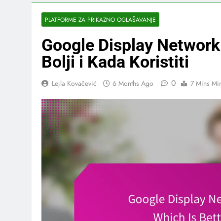
PLATFORME ZA PRIKAZNO OGLAŠAVANJE
Google Display Network 
Bolji i Kada Koristiti
0
Lejla Kovačević
6 Months Ago
7 Mins Mi