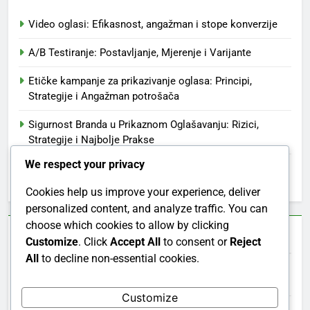
Video oglasi: Efikasnost, angažman i stope konverzije
A/B Testiranje: Postavljanje, Mjerenje i Varijante
Etičke kampanje za prikazivanje oglasa: Principi,
Strategije i Angažman potrošača
Sigurnost Branda u Prikaznom Oglašavanju: Rizici,
Strategije i Najbolje Prakse
We respect your privacy
Programmatic Advertising Platforms: Značajke, Troškovi
i Performanse
Cookies help us improve your experience, deliver
personalized content, and analyze traffic. You can
choose which cookies to allow by clicking
Arhiva
Customize
. Click
Accept All
to consent or
Reject
All
to decline non-essential cookies.
December 2025
Customize