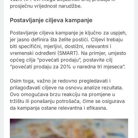
prosječnu vrijednost narudžbe.
Postavljanje ciljeva kampanje
Postavljanje ciljeva kampanje je ključno za uspjeh,
jer jasno definira šta želite postići. Ciljevi trebaju
biti specifični, mjerljivi, dostižni, relevantni i
vremenski određeni (SMART). Na primjer, umjesto
općeg cilja “povećati prodaju”, postavite cilj
“povećati prodaju za 20% u naredna tri mjeseca”.
Osim toga, važno je redovno pregledavati i
prilagođavati ciljeve na osnovu analize rezultata.
Ovo omogućava brzu reakciju na promjene u
tržištu ili ponašanju potrošača, čime se osigurava
da kampanja ostane relevantna i efikasna.