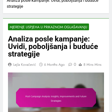
Analiza posle kampanje: Uvidi, poboljšanja i buduće
strategije
MJERENJE USPJEHA U PRIKAZNOM OGLAŠAVANJU
Analiza posle kampanje:
Uvidi, poboljšanja i buduće
strategije
0
Lejla Kovačević
6 Months Ago
8 Mins Mins