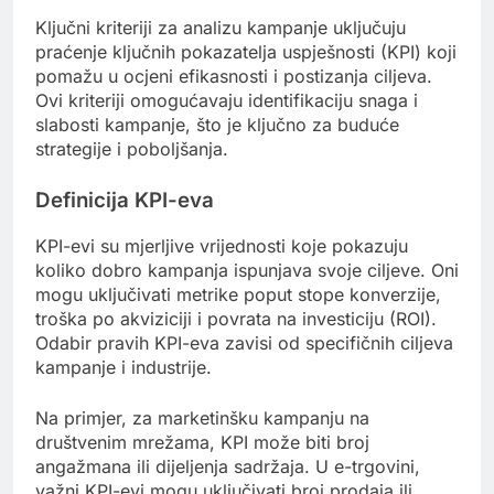
Ključni kriteriji za analizu kampanje uključuju
praćenje ključnih pokazatelja uspješnosti (KPI) koji
pomažu u ocjeni efikasnosti i postizanja ciljeva.
Ovi kriteriji omogućavaju identifikaciju snaga i
slabosti kampanje, što je ključno za buduće
strategije i poboljšanja.
Definicija KPI-eva
KPI-evi su mjerljive vrijednosti koje pokazuju
koliko dobro kampanja ispunjava svoje ciljeve. Oni
mogu uključivati metrike poput stope konverzije,
troška po akviziciji i povrata na investiciju (ROI).
Odabir pravih KPI-eva zavisi od specifičnih ciljeva
kampanje i industrije.
Na primjer, za marketinšku kampanju na
društvenim mrežama, KPI može biti broj
angažmana ili dijeljenja sadržaja. U e-trgovini,
važni KPI-evi mogu uključivati broj prodaja ili