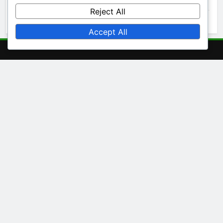
November 2025
Reject All
October 2025
Accept All
Brzi linkovi
Kolačići i praćenje
Korisnički Ugovor
O nama
Kontaktirajte nas
Politika privatnosti
Language