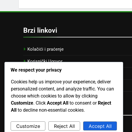
Brzi linkovi
Kolačići i praćenje
Korisnički Ugovor
We respect your privacy
O nama
Cookies help us improve your experience, deliver
Kontaktirajte nas
personalized content, and analyze traffic. You can
choose which cookies to allow by clicking
Politika privatnosti
Customize
. Click
Accept All
to consent or
Reject
Language
All
to decline non-essential cookies.
Bosnian
▾
Customize
Reject All
Accept All