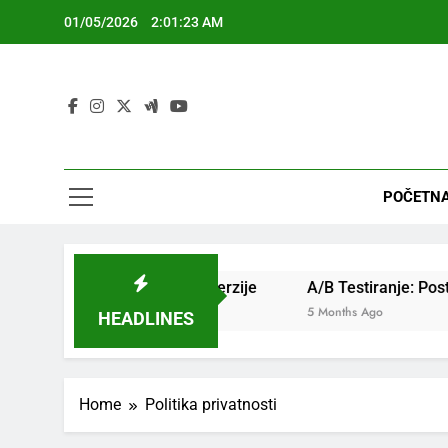
Skip
01/05/2026
2:01:24 AM
to
content
POČETNA
angažman i stope konverzije
A/B Testiranje: Postavljanje,
5 Months Ago
HEADLINES
Home
Politika privatnosti