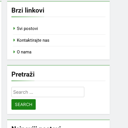
Brzi linkovi
Svi postovi
Kontaktirajte nas
O nama
Pretraži
Search
for: