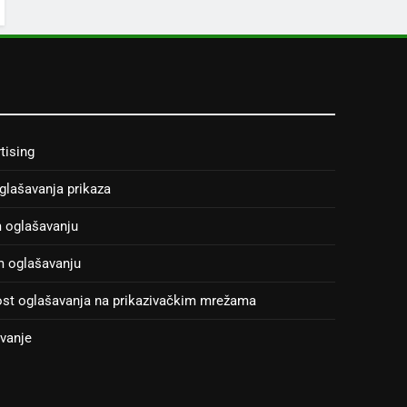
tising
oglašavanja prikaza
m oglašavanju
m oglašavanju
ost oglašavanja na prikazivačkim mrežama
avanje