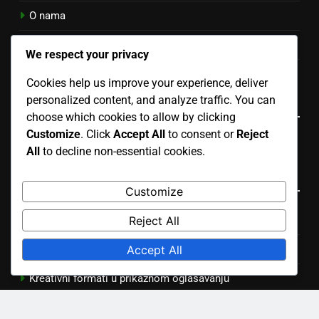
O nama
Kontaktirajte nas
We respect your privacy
Politika privatnosti
Cookies help us improve your experience, deliver
Language
personalized content, and analyze traffic. You can
choose which cookies to allow by clicking
Customize
. Click
Accept All
to consent or
Reject
Bosnian
▾
All
to decline non-essential cookies.
Kategorije
Customize
Budžetiranje za Display Advertising
Reject All
Accept All
Efikasne strategije ciljanog oglašavanja prikaza
Kreativni formati u prikaznom oglašavanju
Mjerenje uspjeha u prikaznom oglašavanju