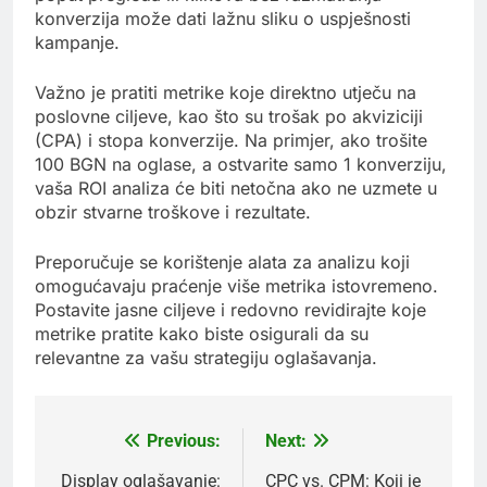
konverzija može dati lažnu sliku o uspješnosti
kampanje.
Važno je pratiti metrike koje direktno utječu na
poslovne ciljeve, kao što su trošak po akviziciji
(CPA) i stopa konverzije. Na primjer, ako trošite
100 BGN na oglase, a ostvarite samo 1 konverziju,
vaša ROI analiza će biti netočna ako ne uzmete u
obzir stvarne troškove i rezultate.
Preporučuje se korištenje alata za analizu koji
omogućavaju praćenje više metrika istovremeno.
Postavite jasne ciljeve i redovno revidirajte koje
metrike pratite kako biste osigurali da su
relevantne za vašu strategiju oglašavanja.
Previous:
Next:
Post
navigation
Display oglašavanje:
CPC vs. CPM: Koji je