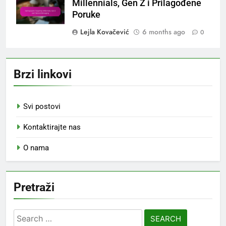
Millennials, Gen Z i Prilagođene
Poruke
Lejla Kovačević
6 months ago
0
Brzi linkovi
Svi postovi
Kontaktirajte nas
O nama
Pretraži
Search