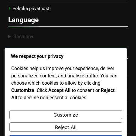
Politika privatnosti
Language
Bosnian
▾
Kategorije
We respect your privacy
Cookies help us improve your experience, deliver
Budžetiranje za Display Advertising
personalized content, and analyze traffic. You can
choose which cookies to allow by clicking
Efikasne strategije ciljanog oglašavanja prikaza
Customize
. Click
Accept All
to consent or
Reject
Kreativni formati u prikaznom oglašavanju
All
to decline non-essential cookies.
Mjerenje uspjeha u prikaznom oglašavanju
Customize
Najbolje prakse za usklađenost oglašavanja na
Reject All
prikazivačkim mrežama