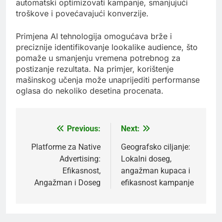
automatski optimizovati kampanje, smanjujući
troškove i povećavajući konverzije.
Primjena AI tehnologija omogućava brže i
preciznije identifikovanje lookalike audience, što
pomaže u smanjenju vremena potrebnog za
postizanje rezultata. Na primjer, korištenje
mašinskog učenja može unaprijediti performanse
oglasa do nekoliko desetina procenata.
Previous:
Next:
Post
navigation
Platforme za Native
Geografsko ciljanje:
Advertising:
Lokalni doseg,
Efikasnost,
angažman kupaca i
Angažman i Doseg
efikasnost kampanje