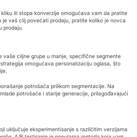
 kliku ili stopa konverzije omogućava vam da pratite
je vaš cilj povećati prodaju, pratite koliko je novca
 prodaju.
e vaše ciljne grupe u manje, specifične segmente
a strategija omogućava personalizaciju oglasa, što
je.
ponašanje potrošača prilikom segmentacije. Na
 mlade potrošače i starije generacije, prilagođavajući
oji uključuje eksperimentisanje s različitim verzijama
cioniše. A/B testiranje je popularna metoda koja vam