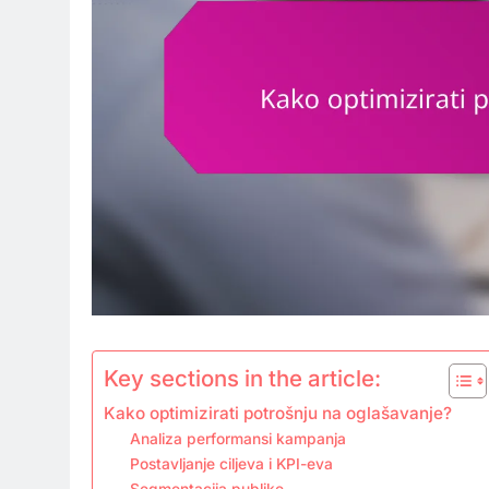
Key sections in the article:
Kako optimizirati potrošnju na oglašavanje?
Analiza performansi kampanja
Postavljanje ciljeva i KPI-eva
Segmentacija publike