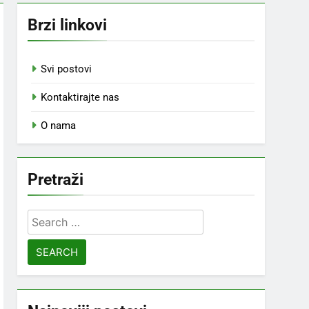
Brzi linkovi
Svi postovi
Kontaktirajte nas
O nama
Pretraži
Search
for: