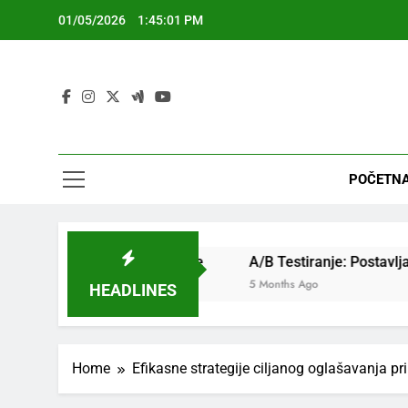
Skip
01/05/2026
1:45:02 PM
to
content
POČETNA
stope konverzije
A/B Testiranje: Postavljanje, Mjerenje i 
5 Months Ago
HEADLINES
Home
Efikasne strategije ciljanog oglašavanja pr