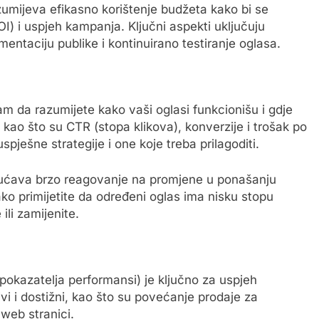
umijeva efikasno korištenje budžeta kako bi se
I) i uspjeh kampanja. Ključni aspekti uključuju
mentaciju publike i kontinuirano testiranje oglasa.
da razumijete kako vaši oglasi funkcionišu i gdje
 kao što su CTR (stopa klikova), konverzije i trošak po
pješne strategije i one koje treba prilagoditi.
ćava brzo reagovanje na promjene u ponašanju
ako primijetite da određeni oglas ima nisku stopu
ili zamijenite.
h pokazatelja performansi) je ključno za uspjeh
jivi i dostižni, kao što su povećanje prodaje za
 web stranici.