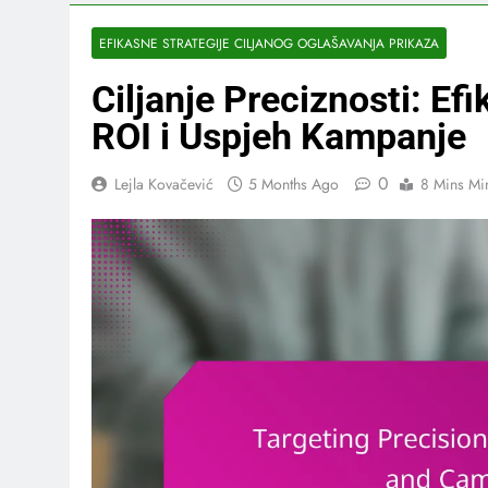
EFIKASNE STRATEGIJE CILJANOG OGLAŠAVANJA PRIKAZA
Ciljanje Preciznosti: Ef
ROI i Uspjeh Kampanje
0
Lejla Kovačević
5 Months Ago
8 Mins Mi