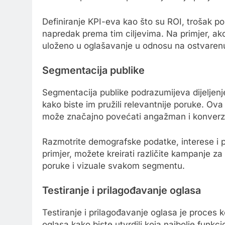
Definiranje KPI-eva kao što su ROI, trošak po
napredak prema tim ciljevima. Na primjer, ako 
uloženo u oglašavanje u odnosu na ostvarenu
Segmentacija publike
Segmentacija publike podrazumijeva dijeljenj
kako biste im pružili relevantnije poruke. Ov
može značajno povećati angažman i konverzi
Razmotrite demografske podatke, interese i 
primjer, možete kreirati različite kampanje za
poruke i vizuale svakom segmentu.
Testiranje i prilagođavanje oglasa
Testiranje i prilagođavanje oglasa je proces k
oglasa kako biste utvrdili koja najbolje funk