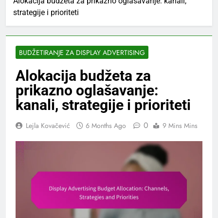
Alokacija budžeta za prikazno oglašavanje: kanali,
strategije i prioriteti
BUDŽETIRANJE ZA DISPLAY ADVERTISING
Alokacija budžeta za
prikazno oglašavanje:
kanali, strategije i prioriteti
0
Lejla Kovačević
6 Months Ago
9 Mins Mins