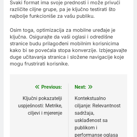
Svaki format ima svoje prednosti i može privući
različite ciljne grupe, pa je ključno testirati što
najbolje funkcioniše za vašu publiku.
Osim toga, optimizacija za mobilne uređaje je
ključna. Osigurajte da vaši oglasi i odredišne
stranice budu prilagođeni mobilnim korisnicima
kako bi se povećala stopa konverzije. Izbjegavajte
duge učitavanja stranica i složene navigacije koje
mogu frustrirati korisnike.
Previous:
Next:
Post
navigation
Ključni pokazatelji
Kontekstualno
uspješnosti: Metrike,
ciljanje: Relevantnost
ciljevi i mjerenje
sadržaja,
usklađenost sa
publikom i
performanse oglasa