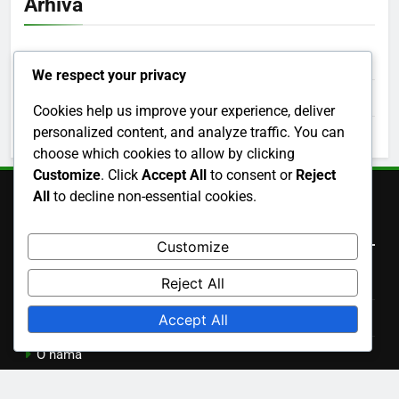
Arhiva
December 2025
We respect your privacy
November 2025
Cookies help us improve your experience, deliver
personalized content, and analyze traffic. You can
October 2025
choose which cookies to allow by clicking
Customize
. Click
Accept All
to consent or
Reject
All
to decline non-essential cookies.
Brzi linkovi
Customize
Kolačići i praćenje
Reject All
Korisnički Ugovor
Accept All
O nama
Kontaktirajte nas