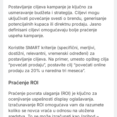
Postavljanje ciljeva kampanje je ključno za
usmeravanje budžeta i strategija. Ciljevi mogu
uključivati povećanje svesti o brendu, generisanje
potencijalnih kupaca ili direktnu prodaju. Jasno
definisani ciljevi omogućavaju bolje praćenje
uspeha kampanje.
Koristite SMART kriterije (specifični, merljivi,
dostižni, relevantni, vremenski određeni) za
postavljanje ciljeva. Na primer, umesto opšteg cilja
“povećati prodaju”, postavite cilj “povećati online
prodaju za 20% u naredna tri meseca”.
Praćenje ROI
Praćenje povrata ulaganja (ROI) je ključno za
ocenjivanje uspešnosti display oglašavanja.
Izračunavanje ROI omogućava vam da razumete
koliko se novca vraća u odnosu na uložena
sredstva. To se može izračunati kao (prihod –