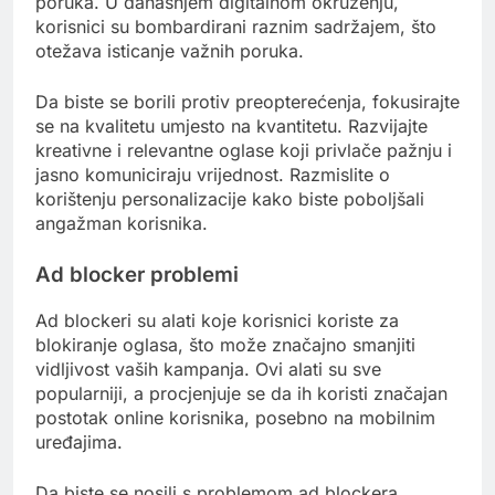
poruka. U današnjem digitalnom okruženju,
korisnici su bombardirani raznim sadržajem, što
otežava isticanje važnih poruka.
Da biste se borili protiv preopterećenja, fokusirajte
se na kvalitetu umjesto na kvantitetu. Razvijajte
kreativne i relevantne oglase koji privlače pažnju i
jasno komuniciraju vrijednost. Razmislite o
korištenju personalizacije kako biste poboljšali
angažman korisnika.
Ad blocker problemi
Ad blockeri su alati koje korisnici koriste za
blokiranje oglasa, što može značajno smanjiti
vidljivost vaših kampanja. Ovi alati su sve
popularniji, a procjenjuje se da ih koristi značajan
postotak online korisnika, posebno na mobilnim
uređajima.
Da biste se nosili s problemom ad blockera,