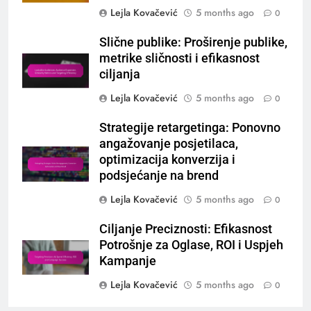
Lejla Kovačević
5 months ago
0
Slične publike: Proširenje publike,
metrike sličnosti i efikasnost
ciljanja
Lejla Kovačević
5 months ago
0
Strategije retargetinga: Ponovno
angažovanje posjetilaca,
optimizacija konverzija i
podsjećanje na brend
Lejla Kovačević
5 months ago
0
Ciljanje Preciznosti: Efikasnost
Potrošnje za Oglase, ROI i Uspjeh
Kampanje
Lejla Kovačević
5 months ago
0