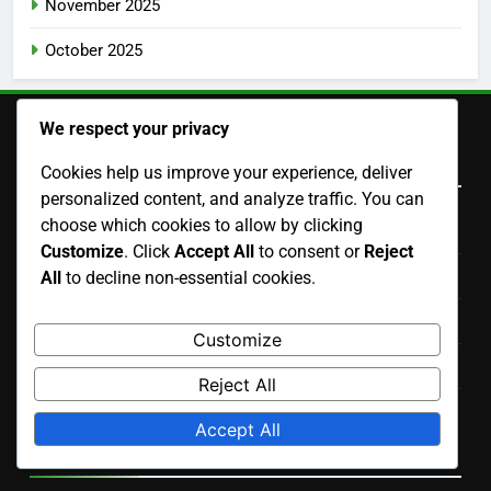
November 2025
October 2025
We respect your privacy
Brzi linkovi
Cookies help us improve your experience, deliver
personalized content, and analyze traffic. You can
choose which cookies to allow by clicking
Kolačići i praćenje
Customize
. Click
Accept All
to consent or
Reject
Korisnički Ugovor
All
to decline non-essential cookies.
O nama
Customize
Kontaktirajte nas
Reject All
Politika privatnosti
Accept All
Language