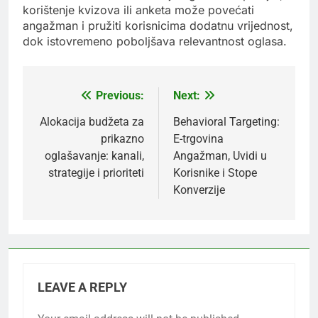
korištenje kvizova ili anketa može povećati
angažman i pružiti korisnicima dodatnu vrijednost,
dok istovremeno poboljšava relevantnost oglasa.
Previous:
Next:
Post
navigation
Alokacija budžeta za
Behavioral Targeting:
prikazno
E-trgovina
oglašavanje: kanali,
Angažman, Uvidi u
strategije i prioriteti
Korisnike i Stope
Konverzije
LEAVE A REPLY