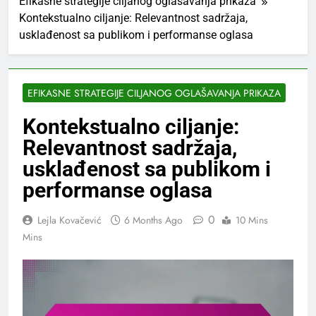
Efikasne strategije ciljanog oglašavanja prikaza
Kontekstualno ciljanje: Relevantnost sadržaja,
usklađenost sa publikom i performanse oglasa
EFIKASNE STRATEGIJE CILJANOG OGLAŠAVANJA PRIKAZA
Kontekstualno ciljanje:
Relevantnost sadržaja,
usklađenost sa publikom i
performanse oglasa
0
Lejla Kovačević
6 Months Ago
10 Mins
Mins